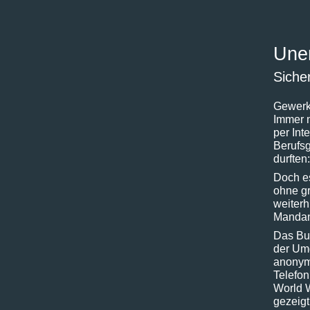
Une
Siche
Gewerks
Immer 
per Int
Berufsg
durften
Doch es
ohne g
weiterh
Mandant
Das Buc
der Um
anonymi
Telefon
World W
gezeig